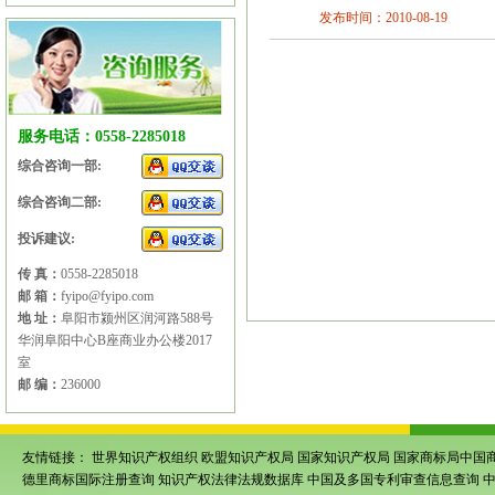
发布时间：2010-08-19
服务电话：0558-2285018
综合咨询一部:
综合咨询二部:
投诉建议:
传 真：
0558-2285018
邮 箱：
fyipo@fyipo.com
地 址：
阜阳市颍州区润河路588号
华润阜阳中心B座商业办公楼2017
室
邮 编：
236000
友情链接：
世界知识产权组织
欧盟知识产权局
国家知识产权局
国家商标局中国
德里商标国际注册查询
知识产权法律法规数据库
中国及多国专利审查信息查询