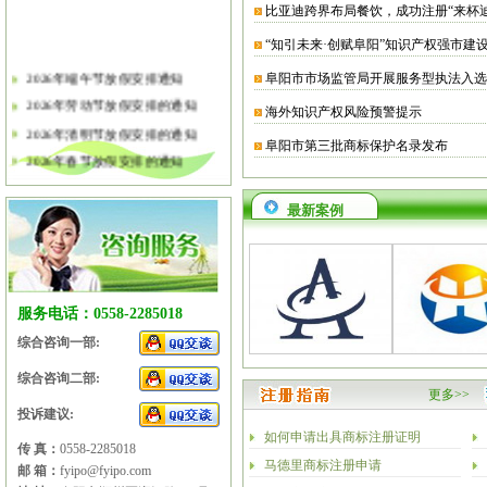
比亚迪跨界布局餐饮，成功注册“来杯
“知引未来·创赋阜阳”知识产权强市建
2026年端午节放假安排通知
阜阳市市场监管局开展服务型执法入选
2026年劳动节放假安排的通知
海外知识产权风险预警提示
2026年清明节放假安排的通知
阜阳市第三批商标保护名录发布
2026年春节放假安排的通知
2026年元旦放假安排的通知
最新案例
2025年国庆节、中秋节放假安排
2025年端午节放假安排的通知
2025年劳动节放假安排的通知
2025年清明节放假安排的通知
服务电话：0558-2285018
2025年春节放假安排的通知
综合咨询一部:
综合咨询二部:
更多>>
投诉建议:
如何申请出具商标注册证明
传 真：
0558-2285018
马德里商标注册申请
邮 箱：
fyipo@fyipo.com