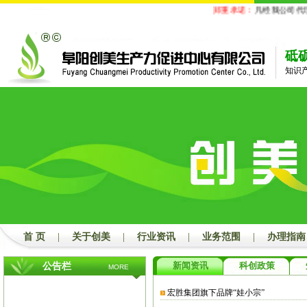
郑重承诺：
凡经我公司代理
砥
知识
首 页
|
关于创美
|
行业资讯
|
业务范围
|
办理指南
新闻资讯
科创政策
公告栏
MORE
宏胜集团旗下品牌“娃小宗”