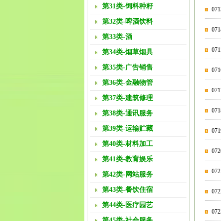
第31类-饲料种籽
0
第32类-啤酒饮料
07
第33类-酒
0
第34类-烟草烟具
第35类-广告销售
0
第36类-金融物管
07
第37类-建筑修理
07
第38类-通讯服务
第39类-运输贮藏
07
第40类-材料加工
07
第41类-教育娱乐
0
第42类-网站服务
第43类-餐饮住宿
07
第44类-医疗园艺
0
第45类-社会服务