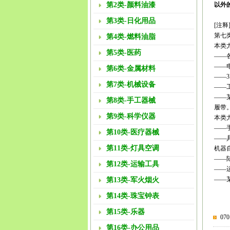
第2类-颜料油漆
以外
第3类-日化用品
[注释
第七
第4类-燃料油脂
本类
第5类-医药
——
——
第6类-金属材料
——
第7类-机械设备
——
——
第8类-手工器械
履带
第9类-科学仪器
本类
——
第10类-医疗器械
——
第11类-灯具空调
机器
——
第12类-运输工具
——
——
第13类-军火烟火
第14类-珠宝钟表
第15类-乐器
0
第16类-办公用品