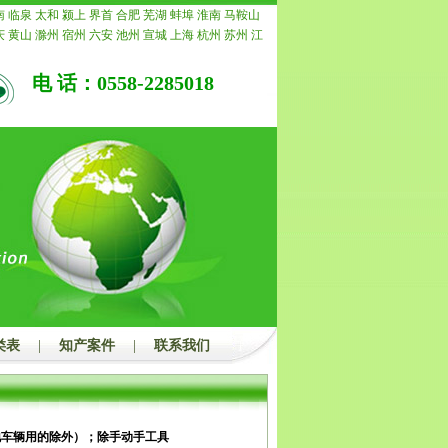
所有费用。
南
临泉
太和
颍上
界首
合肥
芜湖
蚌埠
淮南
马鞍山
庆
黄山
滁州
宿州
六安
池州
宣城
上海
杭州
苏州
江
常州
南通
镇江
扬州
连云港
淮安
盐城
徐州
泰州
宿
重庆
安徽
浙江
宁波
温州
嘉兴
湖州
绍兴
金华
衢州
电 话：0558-2285018
水
福建
福州
厦门
莆田
三明
泉州
漳州
南平
龙岩
宁
青岛
淄博
枣庄
东营
烟台
潍坊
济宁
泰安
威海
日照
州
聊城
滨州
菏泽
江西
南昌
景德镇
萍乡
九江
新余
安
宜春
抚州
上饶
广东
广州
韶关
深圳
珠海
汕头
佛
茂名
肇庆
惠州
梅州
汕尾
河源
阳江
清远
东莞
中山
浮
广西
南宁
柳州
桂林
梧州
北海
防城港
钦州
贵港
州
河池
来宾
崇左
海南
海口
三亚
三沙
儋州
湖北
武
宜昌
襄阳
鄂州
荆州
孝感
荆门
黄冈
咸宁
随州
湖南
潭
衡阳
邵阳
岳阳
常德
张家界
益阳
郴州
永州
怀化
州
开封
洛阳
平顶山
安阳
鹤壁
新乡
焦作
濮阳
许昌
南阳
商丘
信阳
周口
驻马店
内蒙
呼和浩特
包头
乌
鄂尔多斯
呼伦贝尔
巴彦淖尔
乌兰察布
河北
家庄
唐
郸
邢台
保定
张家口
承德
沧州
廊坊
衡水
山西
太原
类表
|
知产案件
|
联系我们
治
晋城
朔州
晋中
运城
忻州
临汾
吕梁
辽宁
沈阳
大
本溪
丹东
锦州
营口
阜新
辽阳
盘锦
铁岭
朝阳
葫芦
吉林
四平
辽源
通化
白山
松原
白城
黑龙江
哈尔滨
西
鹤岗
双鸭山
大庆
伊春
佳木斯
七台河
牡丹江
黑河
都
自贡
攀枝花
泸州
德阳
绵阳
广元
遂宁
内江
乐山
地车辆用的除外）；除手动手工具