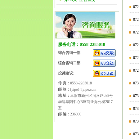
07
0
0
服务电话：0558-2285018
07
综合咨询一部:
07
综合咨询二部:
0
投诉建议:
传 真：
0558-2285018
0
邮 箱：
fyipo@fyipo.com
地 址：
阜阳市颍州区润河路588号
07
华润阜阳中心B座商业办公楼2017
室
0
邮 编：
236000
0
07