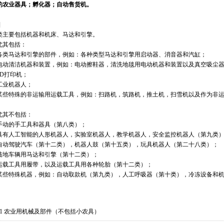
南充
眉山
宜
的农业器具；孵化器；自动售货机。
林芝
山南
云
阳
六盘水
遵
]
安
汉中
榆林
类主要包括机器和机床、马达和引擎。
掖
平凉
酒泉
尤其包括：
海
西宁
海东
各类马达和引擎的部件，例如：各种类型马达和引擎用启动器、消音器和汽缸；
电动清洁机器和装置，例如：电动擦鞋器，清洗地毯用电动机器和装置以及真空吸尘
3D打印机；
工业机器人；
某些特殊的非运输用运载工具，例如：扫路机，筑路机，推土机，扫雪机以及作为非
。
尤其不包括：
手动的手工具和器具（第八类）；
具有人工智能的人形机器人，实验室机器人，教学机器人，安全监控机器人（第九类
自动驾驶汽车（第十二类），机器人鼓（第十五类），玩具机器人（第二十八类）；
陆地车辆用马达和引擎（第十二类）；
运载工具用履带，以及运载工具用各种轮胎（第十二类）；
某些特殊机器，例如：自动取款机（第九类），人工呼吸器（第十类），冷冻设备和
701 农业用机械及部件（不包括小农具）