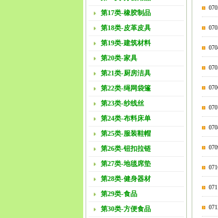
0
第17类-橡胶制品
第18类-皮革皮具
0
第19类-建筑材料
0
第20类-家具
0
第21类-厨房洁具
0
第22类-绳网袋篷
第23类-纱线丝
07
第24类-布料床单
07
第25类-服装鞋帽
0
第26类-钮扣拉链
第27类-地毯席垫
0
第28类-健身器材
07
第29类-食品
07
第30类-方便食品