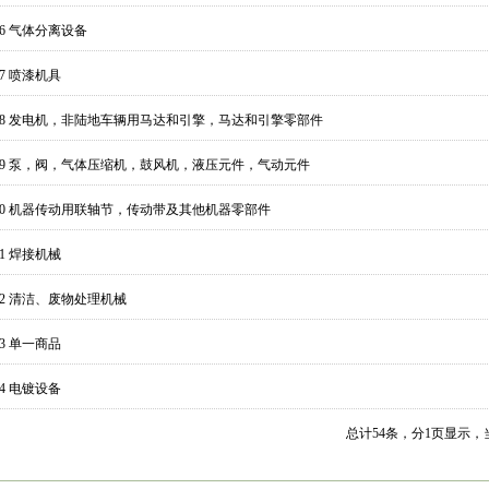
46 气体分离设备
47 喷漆机具
748 发电机，非陆地车辆用马达和引擎，马达和引擎零部件
749 泵，阀，气体压缩机，鼓风机，液压元件，气动元件
750 机器传动用联轴节，传动带及其他机器零部件
51 焊接机械
752 清洁、废物处理机械
53 单一商品
54 电镀设备
总计
54
条，分
1
页显示，