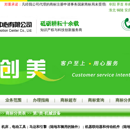
重承诺：
凡经我公司代理的商标注册申请事务国家商标局未受理的，我公司承诺退还
阜阳
界首
阜
淮北
铜陵
安
苏
南京
无锡
迁
北京
天津
砥砺耕耘十余载
舟山
台州
丽
知识产权与科技创新服务商
德
山东
济南
莱芜
临沂
德
鹰潭
赣州
吉
山
江门
湛江
潮州
揭阳
云
玉林
百色
贺
汉
黄石
十堰
长沙
株洲
湘
娄底
河南
郑
漯河
三门峡
海
赤峰
通辽
山
秦皇岛
邯
业务范围
|
办理指南
|
商标超市
|
商标查询
|
商标分
大同
阳泉
长
连
鞍山
抚顺
>>
商标分类表
>>
第7类-机械设备
岛
吉林
长春
齐齐哈尔
鸡
绥化
四川
成
，机床，电动工具；马达和引擎（陆地车辆用的除外）；机器联结器和传动机件（陆