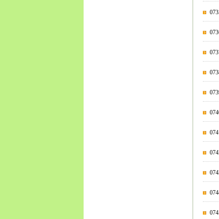
07
07
07
07
0
07
07
0
07
0
07