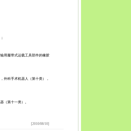
宾
广安
达州
雅安
巴中
资阳
西藏
拉萨
日喀则
昌都
南
昆明
曲靖
玉溪
保山
昭通
丽江
普洱
临沧
贵州
贵
义
安顺
毕节
铜仁
陕西
西安
铜川
宝鸡
咸阳
渭南
延
安康
商洛
甘肃
兰州
嘉峪关
金昌
白银
天水
武威
张
庆阳
定西
陇南
宁夏
银川
石嘴山
吴忠
固原
中卫
青
新疆
乌鲁木齐
克拉玛依
吐鲁番
哈密
器；
运输用履带式运载工具部件的橡胶
），外科手术机器人（第十类），
机器（第十一类）。
[2010/08/10]