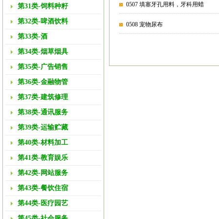
0507 填塞牙孔用料，牙科用蜡
第31类-饲料种籽
第32类-啤酒饮料
0508 宠物尿布
第33类-酒
第34类-烟草烟具
第35类-广告销售
第36类-金融物管
第37类-建筑修理
第38类-通讯服务
第39类-运输贮藏
第40类-材料加工
第41类-教育娱乐
第42类-网站服务
第43类-餐饮住宿
第44类-医疗园艺
第45类-社会服务