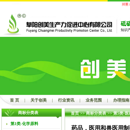
郑重承
砥
知识
首 页
|
关于创美
|
行业资讯
|
业务范围
|
办理指南
商标分类表
首页
>>
商标分类表
>>
第5类-医
第1类-化学原料
药品，医用和兽医用制