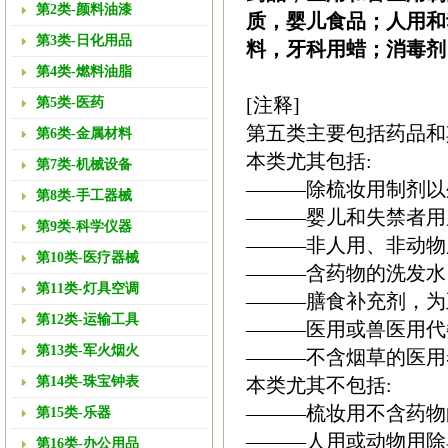
第2类-颜料油漆
质，婴儿食品；人用和
第3类-日化用品
料，牙科用蜡；消毒剂
第4类-燃料油脂
[注释]
第5类-医药
第五类主要包括药品和
第6类-金属材料
本类尤其包括:
第7类-机械设备
———除梳妆用制剂以
第8类-手工器械
———婴儿和失禁者用
第9类-科学仪器
———非人用、非动物
第10类-医疗器械
———含药物的洗发水
第11类-灯具空调
———膳食补充剂，为
第12类-运输工具
———医用或兽医用代
第13类-军火烟火
———不含烟草的医用
第14类-珠宝钟表
本类尤其不包括:
———梳妆用不含药物
第15类-乐器
———人用或动物用除臭
第16类-办公用品