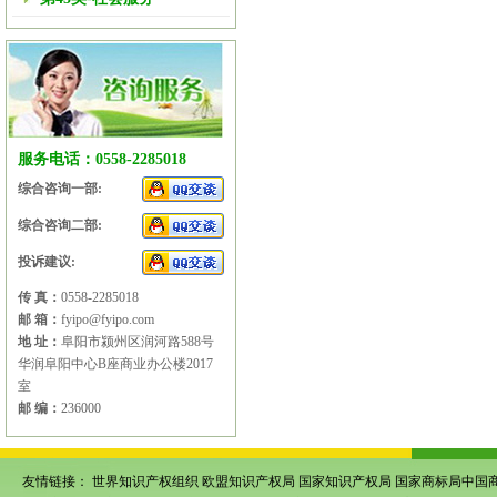
服务电话：0558-2285018
综合咨询一部:
综合咨询二部:
投诉建议:
传 真：
0558-2285018
邮 箱：
fyipo@fyipo.com
地 址：
阜阳市颍州区润河路588号
华润阜阳中心B座商业办公楼2017
室
邮 编：
236000
友情链接：
世界知识产权组织
欧盟知识产权局
国家知识产权局
国家商标局中国