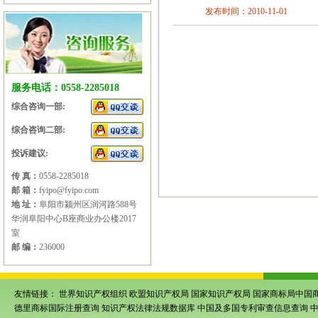
发布时间：2010-11-01
服务电话：0558-2285018
综合咨询一部:
综合咨询二部:
投诉建议:
传 真：
0558-2285018
邮 箱：
fyipo@fyipo.com
地 址：
阜阳市颍州区润河路588号
华润阜阳中心B座商业办公楼2017
室
邮 编：
236000
友情链接：
世界知识产权组织
欧盟知识产权局
国家知识产权局
国家商标局中国
德里商标国际注册查询
知识产权法律法规数据库
中国及多国专利审查信息查询