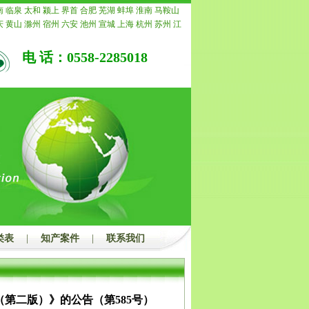
我公司承诺退还所有费用。
南
临泉
太和
颍上
界首
合肥
芜湖
蚌埠
淮南
马鞍山
庆
黄山
滁州
宿州
六安
池州
宣城
上海
杭州
苏州
江
常州
南通
镇江
扬州
连云港
淮安
盐城
徐州
泰州
宿
重庆
安徽
浙江
宁波
温州
嘉兴
湖州
绍兴
金华
衢州
电 话：0558-2285018
水
福建
福州
厦门
莆田
三明
泉州
漳州
南平
龙岩
宁
青岛
淄博
枣庄
东营
烟台
潍坊
济宁
泰安
威海
日照
州
聊城
滨州
菏泽
江西
南昌
景德镇
萍乡
九江
新余
安
宜春
抚州
上饶
广东
广州
韶关
深圳
珠海
汕头
佛
茂名
肇庆
惠州
梅州
汕尾
河源
阳江
清远
东莞
中山
浮
广西
南宁
柳州
桂林
梧州
北海
防城港
钦州
贵港
州
河池
来宾
崇左
海南
海口
三亚
三沙
儋州
湖北
武
宜昌
襄阳
鄂州
荆州
孝感
荆门
黄冈
咸宁
随州
湖南
潭
衡阳
邵阳
岳阳
常德
张家界
益阳
郴州
永州
怀化
州
开封
洛阳
平顶山
安阳
鹤壁
新乡
焦作
濮阳
许昌
南阳
商丘
信阳
周口
驻马店
内蒙
呼和浩特
包头
乌
鄂尔多斯
呼伦贝尔
巴彦淖尔
乌兰察布
河北
家庄
唐
郸
邢台
保定
张家口
承德
沧州
廊坊
衡水
山西
太原
类表
|
知产案件
|
联系我们
治
晋城
朔州
晋中
运城
忻州
临汾
吕梁
辽宁
沈阳
大
本溪
丹东
锦州
营口
阜新
辽阳
盘锦
铁岭
朝阳
葫芦
吉林
四平
辽源
通化
白山
松原
白城
黑龙江
哈尔滨
西
鹤岗
双鸭山
大庆
伊春
佳木斯
七台河
牡丹江
黑河
第二版）》的公告（第585号）
都
自贡
攀枝花
泸州
德阳
绵阳
广元
遂宁
内江
乐山