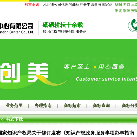
郑重承诺：
凡经我公司代理的商标注册申请事务国家商标局未受理的，
阜阳
界首
阜
淮北
铜陵
安
苏
南京
无锡
迁
北京
天津
砥砺耕耘十余载
舟山
台州
丽
知识产权与科技创新服务商
德
山东
济南
莱芜
临沂
德
鹰潭
赣州
吉
山
江门
湛江
潮州
揭阳
云
玉林
百色
贺
汉
黄石
十堰
长沙
株洲
湘
娄底
河南
郑
漯河
三门峡
海
赤峰
通辽
山
秦皇岛
邯
业务范围
|
办理指南
|
商标超市
|
商标查询
|
商标分
大同
阳泉
长
连
鞍山
抚顺
>>
书式下载
岛
吉林
长春
齐齐哈尔
鸡
国家知识产权局关于修订发布《知识产权政务服务事项办事指南（
绥化
四川
成