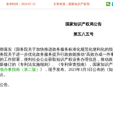
南充
眉山
宜
发布时间：2024-07-13
文章来源：国家知识产权局
林芝
山南
云
阳
六盘水
遵
安
汉中
榆林
掖
平凉
酒泉
国家知识产权局公告
海
西宁
海东
第五八五号
彻落实《国务院关于加快推进政务服务标准化规范化便利化的指导
务院关于进一步优化政务服务提升行政效能推动“高效办成一件事”
的工作部署，便利社会公众获取知识产权业务办理信息，推动政
新修订的《专利法实施细则》、《专利审查指南》，国家知识产
项办事指南（第二版）
》，现予发布。2023年3月3日公布的
止。
公告。