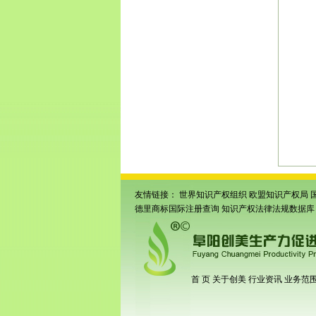
册
|
颍
册
|
亳
商标
册
|
利
标申
专利
州条
码申
形码
上商
友情链接：
世界知识产权组织
欧盟知识产权局
德里商标国际注册查询
知识产权法律法规数据库
首 页
关于创美
行业资讯
业务范