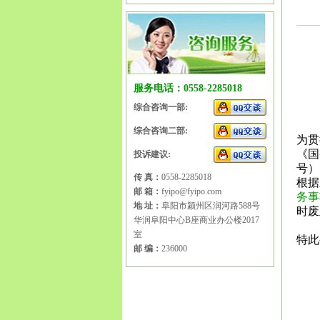
服务电话：0558-2285018
综合咨询一部:
综合咨询二部:
为贯
《国
投诉建议:
号）
传 真：
0558-2285018
根据
邮 箱：
fyipo@fyipo.com
务事
地 址：
阜阳市颍州区润河路588号
时废
华润阜阳中心B座商业办公楼2017
室
特此
邮 编：
236000