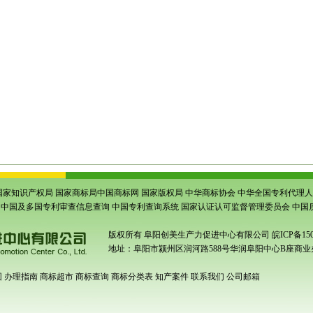
上商标注册
|
界首商标注册
|
亳州商标代理公司
|
亳州商标注册代理
|
亳州市商标注册
|
亳州谯
州利辛商标注册
|
阜阳颍州商标注册
|
阜阳申请商标
|
阜阳商标注册申请
|
阜阳申请商标注册
|
注册
|
阜阳太和商标注册
|
阜阳阜南商标注册
|
阜阳颍上商标注册
|
阜阳界首商标注册
|
亳州商
辛商标注册
|
颍州商标申请
|
颍东商标申请
|
临泉商标申请
|
太和商标申请
|
阜南商标申请
|
颍
请
|
涡阳商标申请
|
蒙城商标申请
|
利辛商标申请
|
颍州专利申请
|
颍东专利申请
|
临泉专利申请
申请
|
亳州专利申请
|
阜阳专利代理公司
|
安徽省商标事务所
|
安徽省
专利事务所
|
谯城专利申
形码申请
|
颍东条形码申请
|
临泉条形码申请
|
太和条形码申请
|
阜南条形码申请
|
颍上条形码
请
|
涡阳条形码申请
|
蒙城条形码申请
|
利辛条形码申请
|
颍州商品条码注册
|
颍东商品条形码
注册
|
亳州条形码注册
|
安徽商品条码注册
|
安徽省条形码办理
|
安徽条形码办理
|
亳州商品条
品条码注册
|
界首商品条码注册
|
亳州商品条码注册
|
谯城商品条码注册
|
涡阳商品条码注册
|
国家知识产权局
国家商标局中国商标网
国家版权局
中华商标协会
中华全国专利代理人
中国及多国专利审查信息查询
中国专利查询系统
国家认证认可监督管理委员会
中国
版权所有
阜阳创美生产力促进中心有限公司
皖ICP备150
地址：阜阳市颍州区润河路588号华润阜阳中心B座商业办
围
办理指南
商标超市
商标查询
商标分类表
知产案件
联系我们
公司邮箱