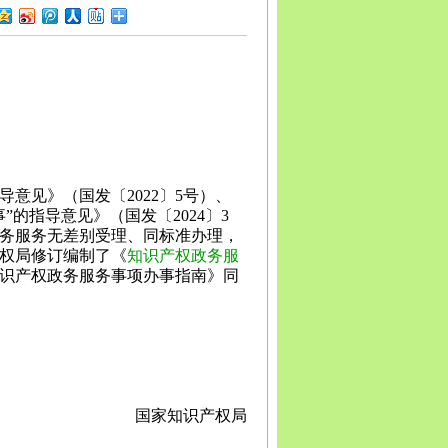
宾
广安
达州
雅安
巴中
资阳
西藏
拉萨
日喀则
昌都
南
昆明
曲靖
玉溪
保山
昭通
丽江
普洱
临沧
贵州
贵
义
安顺
毕节
铜仁
陕西
西安
铜川
宝鸡
咸阳
渭南
延
安康
商洛
甘肃
兰州
嘉峪关
金昌
白银
天水
武威
张
庆阳
定西
陇南
宁夏
银川
石嘴山
吴忠
固原
中卫
青
新疆
乌鲁木齐
克拉玛依
吐鲁番
哈密
意见》（国发〔2022〕5号）、
的指导意见》（国发〔2024〕3
务服务无差别受理、同标准办理，
权局修订编制了《
知识产权政务服
《知识产权政务服务事项办事指南》同
国家知识产权局