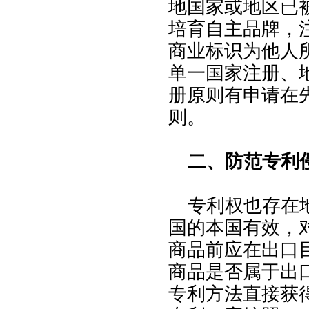
地国家或地区已
培育自主品牌，
商业标识为他人
单一国家注册、
册原则有申请在
则。
二、防范专利
专利权也存在地
国的本国有效，
商品前应在出口
商品是否属于出
专利方法直接获