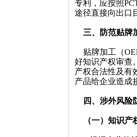
专利，应按照P
途径直接向出口
三、防范贴牌
贴牌加工（OE
好知识产权审查
产权合法性及有
产品给企业造成
四、涉外风险
（一）知识产