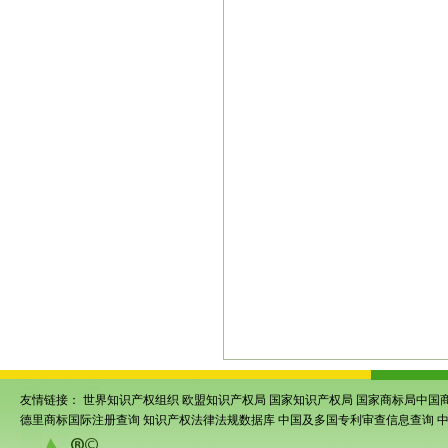
请
|
阜阳条形码申请中心在哪里
|
阜阳条
易
|
阜阳注册商标多少钱一个
|
阜阳注册
阳版权登记
|
安徽省版权登记
|
安徽软件
版权登记
|
阜阳商标续展申请
|
阜阳商标
业认定
|
阜阳科技查新报告
|
阜阳科技项
注册代理
|
安徽商标注册
|
安徽商标注册
册
|
亳州商标代理公司
|
亳州商标注册代
州商标注册
|
阜阳申请商标
|
阜阳商标注
阜阳阜南商标注册
|
阜阳颍上商标注册
|
请
|
颍东商标申请
|
临泉商标申请
|
太和商
标申请
|
利辛商标申请
|
颍州专利申请
|
颍
专利代理公司
|
安徽省商标事务所
|
安徽
请
|
临泉条形码申请
|
太和条形码申请
|
阜
条形码申请
|
利辛条形码申请
|
颍州商品
徽商品条码注册
|
安徽省条形码办理
|
安
码注册
|
亳州商品条码注册
|
谯城商品条
友情链接：
世界知识产权组织
欧盟知识产权局
国家知识产权局
国家商标局中国
德里商标国际注册查询
知识产权法律法规数据库
中国及多国专利审查信息查询