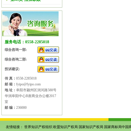
服务电话：0558-2285018
综合咨询一部:
综合咨询二部:
投诉建议:
传 真：
0558-2285018
邮 箱：
fyipo@fyipo.com
地 址：
阜阳市颍州区润河路588号
华润阜阳中心B座商业办公楼2017
室
邮 编：
236000
友情链接：
世界知识产权组织
欧盟知识产权局
国家知识产权局
国家商标局中国