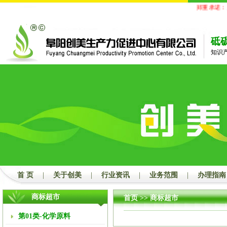
郑重承诺：
凡
砥
知识
首 页
|
关于创美
|
行业资讯
|
业务范围
|
办理指南
商标超市
首页
>> 商标超市
第01类-化学原料