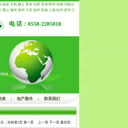
诺退还所有费用。
南
临泉
太和
颍上
界首
合肥
芜湖
蚌埠
淮南
马鞍山
庆
黄山
滁州
宿州
六安
池州
宣城
上海
杭州
苏州
江
常州
南通
镇江
扬州
连云港
淮安
盐城
徐州
泰州
宿
重庆
安徽
浙江
宁波
温州
嘉兴
湖州
绍兴
金华
衢州
电 话：0558-2285018
水
福建
福州
厦门
莆田
三明
泉州
漳州
南平
龙岩
宁
青岛
淄博
枣庄
东营
烟台
潍坊
济宁
泰安
威海
日照
州
聊城
滨州
菏泽
江西
南昌
景德镇
萍乡
九江
新余
安
宜春
抚州
上饶
广东
广州
韶关
深圳
珠海
汕头
佛
茂名
肇庆
惠州
梅州
汕尾
河源
阳江
清远
东莞
中山
浮
广西
南宁
柳州
桂林
梧州
北海
防城港
钦州
贵港
州
河池
来宾
崇左
海南
海口
三亚
三沙
儋州
湖北
武
宜昌
襄阳
鄂州
荆州
孝感
荆门
黄冈
咸宁
随州
湖南
潭
衡阳
邵阳
岳阳
常德
张家界
益阳
郴州
永州
怀化
州
开封
洛阳
平顶山
安阳
鹤壁
新乡
焦作
濮阳
许昌
南阳
商丘
信阳
周口
驻马店
内蒙
呼和浩特
包头
乌
鄂尔多斯
呼伦贝尔
巴彦淖尔
乌兰察布
河北
家庄
唐
郸
邢台
保定
张家口
承德
沧州
廊坊
衡水
山西
太原
类表
|
知产案件
|
联系我们
治
晋城
朔州
晋中
运城
忻州
临汾
吕梁
辽宁
沈阳
大
本溪
丹东
锦州
营口
阜新
辽阳
盘锦
铁岭
朝阳
葫芦
吉林
四平
辽源
通化
白山
松原
白城
黑龙江
哈尔滨
西
鹤岗
双鸭山
大庆
伊春
佳木斯
七台河
牡丹江
黑河
显示，当前第
1
页
第一页
上一页
下一页
最后页
都
自贡
攀枝花
泸州
德阳
绵阳
广元
遂宁
内江
乐山