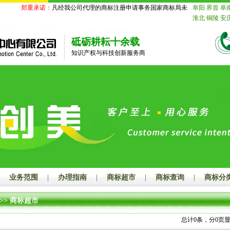
郑重承诺：
凡经我公司代理的商标注册申请事务国家商标局未受理的，我公司承
阜阳
界首
阜
淮北
铜陵
安
苏
南京
无锡
迁
北京
天津
砥砺耕耘十余载
舟山
台州
丽
知识产权与科技创新服务商
德
山东
济南
莱芜
临沂
德
鹰潭
赣州
吉
山
江门
湛江
潮州
揭阳
云
玉林
百色
贺
汉
黄石
十堰
长沙
株洲
湘
娄底
河南
郑
漯河
三门峡
海
赤峰
通辽
山
秦皇岛
邯
业务范围
|
办理指南
|
商标超市
|
商标查询
|
商标分
大同
阳泉
长
连
鞍山
抚顺
>> 商标超市
岛
吉林
长春
齐齐哈尔
鸡
总计
0
条，分
0
页
绥化
四川
成