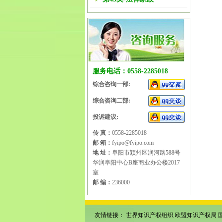
服务电话：0558-2285018
综合咨询一部:
综合咨询二部:
投诉建议:
传 真：
0558-2285018
邮 箱：
fyipo@fyipo.com
地 址：
阜阳市颍州区润河路588号
华润阜阳中心B座商业办公楼2017
室
邮 编：
236000
友情链接：
世界知识产权组织
欧盟知识产权局