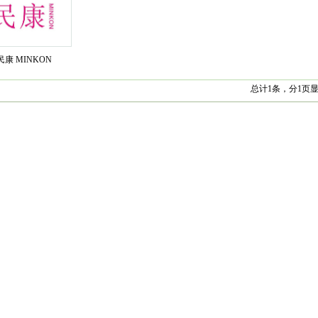
南充
眉山
宜
林芝
山南
云
阳
六盘水
遵
安
汉中
榆林
民康 MINKON
掖
平凉
酒泉
海
西宁
海东
总计
1
条，分
1
页