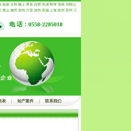
的，我公司承诺退还所有费用。
南
临泉
太和
颍上
界首
合肥
芜湖
蚌埠
淮南
马鞍山
庆
黄山
滁州
宿州
六安
池州
宣城
上海
杭州
苏州
江
常州
南通
镇江
扬州
连云港
淮安
盐城
徐州
泰州
宿
重庆
安徽
浙江
宁波
温州
嘉兴
湖州
绍兴
金华
衢州
电 话：0558-2285018
水
福建
福州
厦门
莆田
三明
泉州
漳州
南平
龙岩
宁
青岛
淄博
枣庄
东营
烟台
潍坊
济宁
泰安
威海
日照
州
聊城
滨州
菏泽
江西
南昌
景德镇
萍乡
九江
新余
安
宜春
抚州
上饶
广东
广州
韶关
深圳
珠海
汕头
佛
茂名
肇庆
惠州
梅州
汕尾
河源
阳江
清远
东莞
中山
浮
广西
南宁
柳州
桂林
梧州
北海
防城港
钦州
贵港
州
河池
来宾
崇左
海南
海口
三亚
三沙
儋州
湖北
武
宜昌
襄阳
鄂州
荆州
孝感
荆门
黄冈
咸宁
随州
湖南
潭
衡阳
邵阳
岳阳
常德
张家界
益阳
郴州
永州
怀化
州
开封
洛阳
平顶山
安阳
鹤壁
新乡
焦作
濮阳
许昌
南阳
商丘
信阳
周口
驻马店
内蒙
呼和浩特
包头
乌
鄂尔多斯
呼伦贝尔
巴彦淖尔
乌兰察布
河北
家庄
唐
郸
邢台
保定
张家口
承德
沧州
廊坊
衡水
山西
太原
类表
|
知产案件
|
联系我们
治
晋城
朔州
晋中
运城
忻州
临汾
吕梁
辽宁
沈阳
大
本溪
丹东
锦州
营口
阜新
辽阳
盘锦
铁岭
朝阳
葫芦
吉林
四平
辽源
通化
白山
松原
白城
黑龙江
哈尔滨
西
鹤岗
双鸭山
大庆
伊春
佳木斯
七台河
牡丹江
黑河
都
自贡
攀枝花
泸州
德阳
绵阳
广元
遂宁
内江
乐山