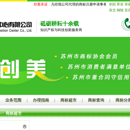
郑重承诺：
凡经我公司代理的商标注册申请事务国家商标局未受理
阜阳
界首
阜
淮北
铜陵
安
苏
南京
无锡
迁
北京
天津
砥砺耕耘十余载
舟山
台州
丽
知识产权与科技创新服务商
德
山东
济南
莱芜
临沂
德
鹰潭
赣州
吉
山
江门
湛江
潮州
揭阳
云
玉林
百色
贺
汉
黄石
十堰
长沙
株洲
湘
娄底
河南
郑
漯河
三门峡
海
赤峰
通辽
山
秦皇岛
邯
业务范围
|
办理指南
|
商标超市
|
商标查询
|
商标分
大同
阳泉
长
连
鞍山
抚顺
>> 商标超市
岛
吉林
长春
齐齐哈尔
鸡
绥化
四川
成