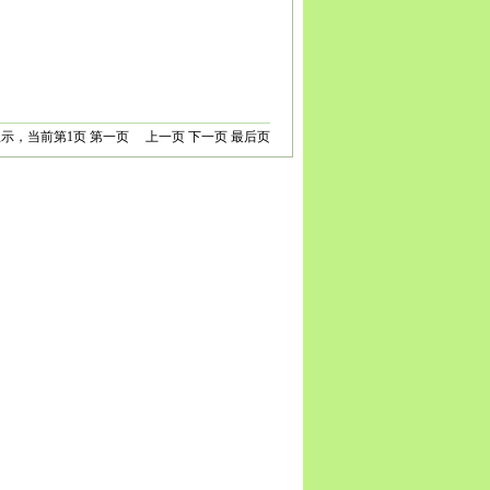
宾
广安
达州
雅安
巴中
资阳
西藏
拉萨
日喀则
昌都
南
昆明
曲靖
玉溪
保山
昭通
丽江
普洱
临沧
贵州
贵
义
安顺
毕节
铜仁
陕西
西安
铜川
宝鸡
咸阳
渭南
延
安康
商洛
甘肃
兰州
嘉峪关
金昌
白银
天水
武威
张
庆阳
定西
陇南
宁夏
银川
石嘴山
吴忠
固原
中卫
青
新疆
乌鲁木齐
克拉玛依
吐鲁番
哈密
显示，当前第
1
页
第一页
上一页
下一页
最后页