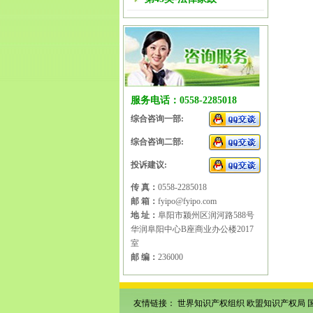
服务电话：0558-2285018
综合咨询一部:
综合咨询二部:
投诉建议:
传 真：
0558-2285018
邮 箱：
fyipo@fyipo.com
地 址：
阜阳市颍州区润河路588号
华润阜阳中心B座商业办公楼2017
室
邮 编：
236000
友情链接：
世界知识产权组织
欧盟知识产权局