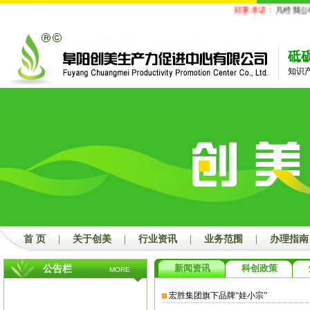
郑重承诺：
凡经我公司
砥
知识
首 页
|
关于创美
|
行业资讯
|
业务范围
|
办理指南
新闻资讯
科创政策
公告栏
MORE
宏胜集团旗下品牌“娃小宗”