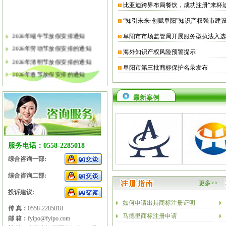
比亚迪跨界布局餐饮，成功注册“来杯
“知引未来·创赋阜阳”知识产权强市建
2026年端午节放假安排通知
阜阳市市场监管局开展服务型执法入选
2026年劳动节放假安排的通知
海外知识产权风险预警提示
2026年清明节放假安排的通知
阜阳市第三批商标保护名录发布
2026年春节放假安排的通知
2026年元旦放假安排的通知
2025年国庆节、中秋节放假安排
最新案例
2025年端午节放假安排的通知
2025年劳动节放假安排的通知
2025年清明节放假安排的通知
服务电话：0558-2285018
2025年春节放假安排的通知
综合咨询一部:
综合咨询二部:
更多>>
投诉建议:
如何申请出具商标注册证明
传 真：
0558-2285018
马德里商标注册申请
邮 箱：
fyipo@fyipo.com