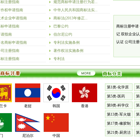
商标注册指南
规范商标申请注册行为若...
著作权申请指南
中华人民共和国商标法实...
技术企业申请指南
商标法(2013年修正...
商标申请指南
巴黎公约
商标注册申请
记
双软企业
申请指南
伯尔尼公约
认证
公司注
著名商标申请指南
专利法实施条例
公司注册指南
著作权法实施条例
商标注册指南
专利法
第1类-化学原
第
料
漆
第5类-医药
第
料
第9类-科学仪
第
兰卡
老挝
韩国
香港
器
械
第13类-军火烟
第
火
表
第17类-橡胶制
第
品
具
第21类-厨房洁
第
门
尼泊尔
中国
具
篷