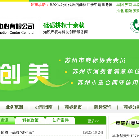
郑重承诺：
凡经我公司代理的商标注册申请事务国家商标局未受理的
阜阳
界首
阜
淮北
铜陵
安
苏
南京
无锡
迁
北京
天津
砥砺耕耘十余载
舟山
台州
丽
知识产权与科技创新服务商
德
山东
济南
莱芜
临沂
德
鹰潭
赣州
吉
山
江门
湛江
潮州
揭阳
云
玉林
百色
贺
汉
黄石
十堰
长沙
株洲
湘
娄底
河南
郑
漯河
三门峡
海
赤峰
通辽
山
秦皇岛
邯
业务范围
|
办理指南
|
商标超市
|
商标查询
|
商标分
大同
阳泉
长
连
鞍山
抚顺
闻资讯
科创政策
知产案件
更多>>
岛
吉林
长春
齐齐哈尔
鸡
团旗下品牌“娃小宗”
[2025-10-24]
绥化
四川
成
阜阳创美生产力