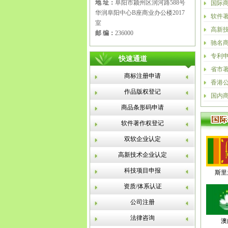
地 址：
阜阳市颍州区润河路588号
国际
华润阜阳中心B座商业办公楼2017
软件
室
高新
邮 编：
236000
驰名
专利
快速通道
省市
商标注册申请
香港
作品版权登记
国内
商品条形码申请
软件著作权登记
双软企业认定
高新技术企业认定
科技项目申报
斯里
资质/体系认证
公司注册
法律咨询
澳