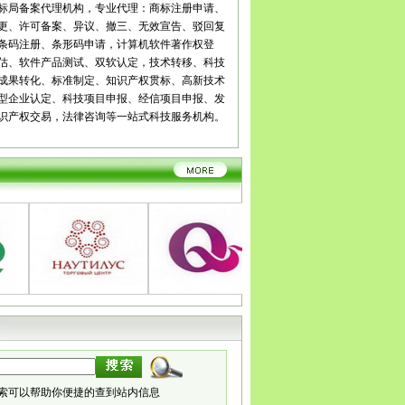
宾
广安
达州
雅安
巴中
资阳
西藏
拉萨
日喀则
昌都
标局备案代理机构，专业代理：商标注册申请、
南
昆明
曲靖
玉溪
保山
昭通
丽江
普洱
临沧
贵州
贵
更、许可备案、异议、撤三、无效宣告、驳回复
义
安顺
毕节
铜仁
陕西
西安
铜川
宝鸡
咸阳
渭南
延
条码注册、条形码申请，计算机软件著作权登
安康
商洛
甘肃
兰州
嘉峪关
金昌
白银
天水
武威
张
估、软件产品测试、双软认定，技术转移、科技
庆阳
定西
陇南
宁夏
银川
石嘴山
吴忠
固原
中卫
青
成果转化、标准制定、知识产权贯标、高新技术
新疆
乌鲁木齐
克拉玛依
吐鲁番
哈密
型企业认定、科技项目申报、经信项目申报、发
识产权交易，法律咨询等一站式科技服务机构。
索可以帮助你便捷的查到站内信息