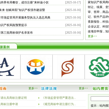
南充
眉山
宜
家知识产权局商
迪跨界布局餐饮，成功注册“来杯迪小饮
[2025-10-17]
林芝
山南
云
转让、续展、变
未来·创赋阜阳”知识产权强市建设暨
[2025-10-16]
阳
六盘水
遵
审、答辩，商品
安
汉中
榆林
记、软件产品评
市市场监管局开展服务型执法入选总局典
[2025-10-16]
掖
平凉
酒泉
查新报告，科技
知识产权风险预警提示
[2025-10-16]
海
西宁
海东
企业认定、科技
改项目申报，知
市第三批商标保护名录发布
[2025-10-16]
更多>>
新案例
更多>>
更多>>
申请出具商标注册证明
《市场监督管理严重违法...
里商标注册申请
《规范商标申请注册行为...
提示：站内搜