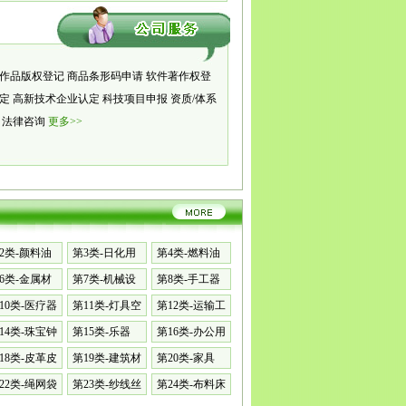
作品版权登记
商品条形码申请
软件著作权登
认定
高新技术企业认定
科技项目申报
资质/体系
册
法律咨询
更多>>
2类-颜料油
第3类-日化用
第4类-燃料油
品
脂
6类-金属材
第7类-机械设
第8类-手工器
备
械
10类-医疗器
第11类-灯具空
第12类-运输工
调
具
14类-珠宝钟
第15类-乐器
第16类-办公用
品
18类-皮革皮
第19类-建筑材
第20类-家具
料
22类-绳网袋
第23类-纱线丝
第24类-布料床
单