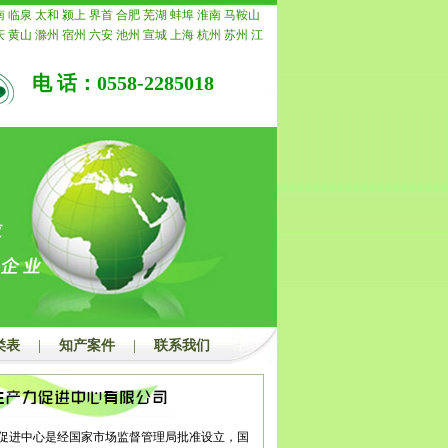
，我公司承诺退还所有费用。
南
临泉
太和
颍上
界首
合肥
芜湖
蚌埠
淮南
马鞍山
庆
黄山
滁州
宿州
六安
池州
宣城
上海
杭州
苏州
江
常州
南通
镇江
扬州
连云港
淮安
盐城
徐州
泰州
宿
重庆
安徽
浙江
宁波
温州
嘉兴
湖州
绍兴
金华
衢州
电 话：0558-2285018
水
福建
福州
厦门
莆田
三明
泉州
漳州
南平
龙岩
宁
青岛
淄博
枣庄
东营
烟台
潍坊
济宁
泰安
威海
日照
州
聊城
滨州
菏泽
江西
南昌
景德镇
萍乡
九江
新余
安
宜春
抚州
上饶
广东
广州
韶关
深圳
珠海
汕头
佛
茂名
肇庆
惠州
梅州
汕尾
河源
阳江
清远
东莞
中山
浮
广西
南宁
柳州
桂林
梧州
北海
防城港
钦州
贵港
州
河池
来宾
崇左
海南
海口
三亚
三沙
儋州
湖北
武
宜昌
襄阳
鄂州
荆州
孝感
荆门
黄冈
咸宁
随州
湖南
潭
衡阳
邵阳
岳阳
常德
张家界
益阳
郴州
永州
怀化
州
开封
洛阳
平顶山
安阳
鹤壁
新乡
焦作
濮阳
许昌
南阳
商丘
信阳
周口
驻马店
内蒙
呼和浩特
包头
乌
鄂尔多斯
呼伦贝尔
巴彦淖尔
乌兰察布
河北
家庄
唐
郸
邢台
保定
张家口
承德
沧州
廊坊
衡水
山西
太原
类表
|
知产案件
|
联系我们
治
晋城
朔州
晋中
运城
忻州
临汾
吕梁
辽宁
沈阳
大
本溪
丹东
锦州
营口
阜新
辽阳
盘锦
铁岭
朝阳
葫芦
吉林
四平
辽源
通化
白山
松原
白城
黑龙江
哈尔滨
西
鹤岗
双鸭山
大庆
伊春
佳木斯
七台河
牡丹江
黑河
都
自贡
攀枝花
泸州
德阳
绵阳
广元
遂宁
内江
乐山
促进中心是经国家市场监督管理局批准设立，国