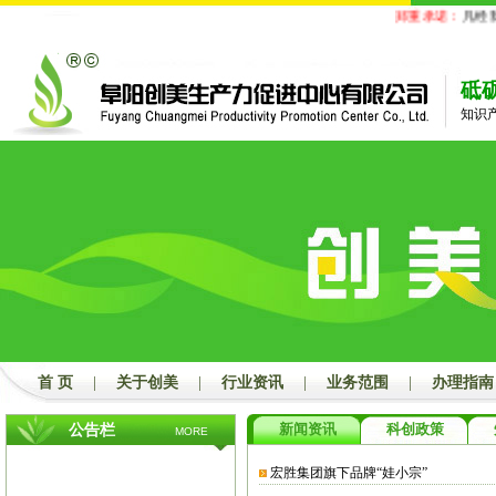
郑重承诺：
凡经我
砥
知识
首 页
|
关于创美
|
行业资讯
|
业务范围
|
办理指南
新闻资讯
科创政策
公告栏
MORE
宏胜集团旗下品牌“娃小宗”