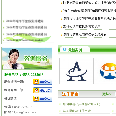
比亚迪跨界布局餐饮，成功注册“来杯
“知引未来·创赋阜阳”知识产权强市建
阜阳市市场监管局开展服务型执法入选
2026年端午节放假安排通知
2026年劳动节放假安排的通知
海外知识产权风险预警提示
2026年清明节放假安排的通知
阜阳市第三批商标保护名录发布
2026年春节放假安排的通知
2026年元旦放假安排的通知
最新案例
2025年国庆节、中秋节放假安排
2025年端午节放假安排的通知
2025年劳动节放假安排的通知
2025年清明节放假安排的通知
服务电话：0558-2285018
2025年春节放假安排的通知
综合咨询一部:
综合咨询二部:
更多>>
投诉建议:
如何申请出具商标注册证明
传 真：
0558-2285018
马德里商标注册申请
邮 箱：
fyipo@fyipo.com