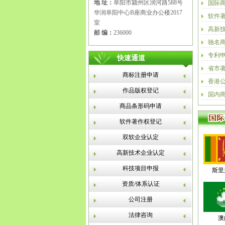
地 址：
阜阳市颍州区润河路588号
国际
华润阜阳中心B座商业办公楼2017
软件
室
高新
邮 编：
236000
驰名
专利
快速通道
省市
商标注册申请
香港
作品版权登记
国内
商品条形码申请
软件著作权登记
双软企业认定
高新技术企业认定
科技项目申报
斯里
资质/体系认证
公司注册
法律咨询
澳