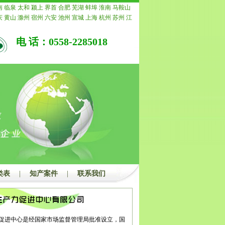
南
临泉
太和
颍上
界首
合肥
芜湖
蚌埠
淮南
马鞍山
庆
黄山
滁州
宿州
六安
池州
宣城
上海
杭州
苏州
江
常州
南通
镇江
扬州
连云港
淮安
盐城
徐州
泰州
宿
重庆
安徽
浙江
宁波
温州
嘉兴
湖州
绍兴
金华
衢州
电 话：0558-2285018
水
福建
福州
厦门
莆田
三明
泉州
漳州
南平
龙岩
宁
青岛
淄博
枣庄
东营
烟台
潍坊
济宁
泰安
威海
日照
州
聊城
滨州
菏泽
江西
南昌
景德镇
萍乡
九江
新余
安
宜春
抚州
上饶
广东
广州
韶关
深圳
珠海
汕头
佛
茂名
肇庆
惠州
梅州
汕尾
河源
阳江
清远
东莞
中山
浮
广西
南宁
柳州
桂林
梧州
北海
防城港
钦州
贵港
州
河池
来宾
崇左
海南
海口
三亚
三沙
儋州
湖北
武
宜昌
襄阳
鄂州
荆州
孝感
荆门
黄冈
咸宁
随州
湖南
潭
衡阳
邵阳
岳阳
常德
张家界
益阳
郴州
永州
怀化
州
开封
洛阳
平顶山
安阳
鹤壁
新乡
焦作
濮阳
许昌
南阳
商丘
信阳
周口
驻马店
内蒙
呼和浩特
包头
乌
鄂尔多斯
呼伦贝尔
巴彦淖尔
乌兰察布
河北
家庄
唐
郸
邢台
保定
张家口
承德
沧州
廊坊
衡水
山西
太原
类表
|
知产案件
|
联系我们
治
晋城
朔州
晋中
运城
忻州
临汾
吕梁
辽宁
沈阳
大
本溪
丹东
锦州
营口
阜新
辽阳
盘锦
铁岭
朝阳
葫芦
吉林
四平
辽源
通化
白山
松原
白城
黑龙江
哈尔滨
西
鹤岗
双鸭山
大庆
伊春
佳木斯
七台河
牡丹江
黑河
都
自贡
攀枝花
泸州
德阳
绵阳
广元
遂宁
内江
乐山
促进中心是经国家市场监督管理局批准设立，国