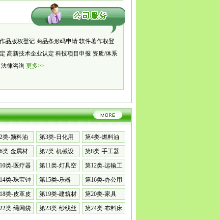
作品版权登记
商品条形码申请
软件著作权登
认定
高新技术企业认定
科技项目申报
资质/体系
册
法律咨询
更多>>
2类-颜料油
第3类-日化用
第4类-燃料油
品
脂
6类-金属材
第7类-机械设
第8类-手工器
备
械
10类-医疗器
第11类-灯具空
第12类-运输工
调
具
14类-珠宝钟
第15类-乐器
第16类-办公用
品
18类-皮革皮
第19类-建筑材
第20类-家具
料
22类-绳网袋
第23类-纱线丝
第24类-布料床
单