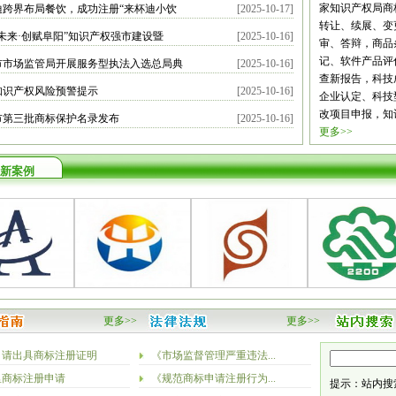
南充
眉山
宜
家知识产权局商
迪跨界布局餐饮，成功注册“来杯迪小饮
[2025-10-17]
林芝
山南
云
转让、续展、变
未来·创赋阜阳”知识产权强市建设暨
[2025-10-16]
阳
六盘水
遵
审、答辩，商品
安
汉中
榆林
记、软件产品评
市市场监管局开展服务型执法入选总局典
[2025-10-16]
掖
平凉
酒泉
查新报告，科技
知识产权风险预警提示
[2025-10-16]
海
西宁
海东
企业认定、科技
改项目申报，知
市第三批商标保护名录发布
[2025-10-16]
更多>>
新案例
更多>>
更多>>
申请出具商标注册证明
《市场监督管理严重违法...
里商标注册申请
《规范商标申请注册行为...
提示：站内搜