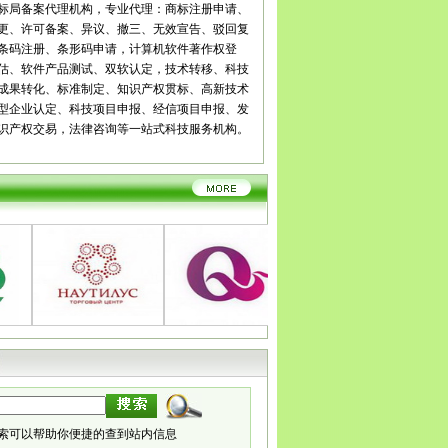
宾
广安
达州
雅安
巴中
资阳
西藏
拉萨
日喀则
昌都
标局备案代理机构，专业代理：商标注册申请、
南
昆明
曲靖
玉溪
保山
昭通
丽江
普洱
临沧
贵州
贵
更、许可备案、异议、撤三、无效宣告、驳回复
义
安顺
毕节
铜仁
陕西
西安
铜川
宝鸡
咸阳
渭南
延
条码注册、条形码申请，计算机软件著作权登
安康
商洛
甘肃
兰州
嘉峪关
金昌
白银
天水
武威
张
估、软件产品测试、双软认定，技术转移、科技
庆阳
定西
陇南
宁夏
银川
石嘴山
吴忠
固原
中卫
青
成果转化、标准制定、知识产权贯标、高新技术
新疆
乌鲁木齐
克拉玛依
吐鲁番
哈密
型企业认定、科技项目申报、经信项目申报、发
识产权交易，法律咨询等一站式科技服务机构。
索可以帮助你便捷的查到站内信息