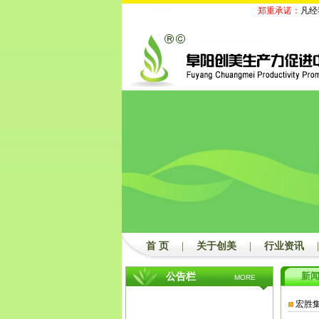
郑重承诺：
凡经我
首 页
|
关于创美
|
行业资讯
|
新
公告栏
MORE
宏胜集