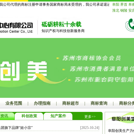
公司代理的商标注册申请事务国家商标局未受理的，我公司承诺退还所有费用。
阜阳
界首
阜
淮北
铜陵
安
苏
南京
无锡
迁
北京
天津
砥砺耕耘十余载
舟山
台州
丽
知识产权与科技创新服务商
德
山东
济南
莱芜
临沂
德
鹰潭
赣州
吉
山
江门
湛江
潮州
揭阳
云
玉林
百色
贺
汉
黄石
十堰
长沙
株洲
湘
娄底
河南
郑
漯河
三门峡
海
赤峰
通辽
山
秦皇岛
邯
业务范围
|
办理指南
|
商标超市
|
商标查询
|
商标分
大同
阳泉
长
连
鞍山
抚顺
闻资讯
科创政策
知产案件
更多>>
岛
吉林
长春
齐齐哈尔
鸡
团旗下品牌“娃小宗”
[2025-10-24]
绥化
四川
成
阜阳创美生产力