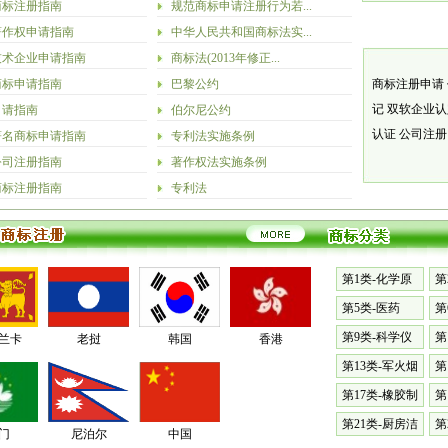
商标注册指南
规范商标申请注册行为若...
著作权申请指南
中华人民共和国商标法实...
技术企业申请指南
商标法(2013年修正...
商标申请指南
巴黎公约
商标注册申请
记
双软企业
申请指南
伯尔尼公约
认证
公司注
著名商标申请指南
专利法实施条例
公司注册指南
著作权法实施条例
商标注册指南
专利法
第1类-化学原
第
料
漆
第5类-医药
第
料
第9类-科学仪
第
兰卡
老挝
韩国
香港
器
械
第13类-军火烟
第
火
表
第17类-橡胶制
第
品
具
第21类-厨房洁
第
门
尼泊尔
中国
具
篷