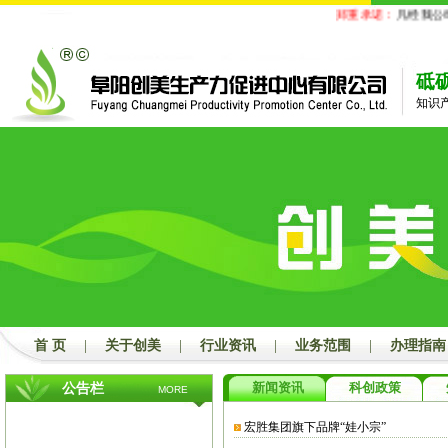
郑重承诺：
凡经我公司
砥
知识
首 页
|
关于创美
|
行业资讯
|
业务范围
|
办理指南
新闻资讯
科创政策
公告栏
MORE
宏胜集团旗下品牌“娃小宗”