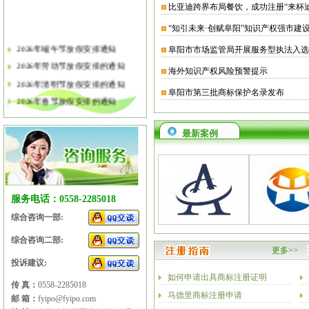
比亚迪跨界布局餐饮，成功注册“来杯
“知引未来·创赋阜阳”知识产权强市建
2026年端午节放假安排通知
阜阳市市场监管局开展服务型执法入选
2026年劳动节放假安排的通知
海外知识产权风险预警提示
2026年清明节放假安排的通知
阜阳市第三批商标保护名录发布
2026年春节放假安排的通知
2026年元旦放假安排的通知
2025年国庆节、中秋节放假安排
最新案例
2025年端午节放假安排的通知
2025年劳动节放假安排的通知
2025年清明节放假安排的通知
服务电话：0558-2285018
2025年春节放假安排的通知
综合咨询一部:
综合咨询二部:
更多>>
投诉建议:
如何申请出具商标注册证明
传 真：
0558-2285018
马德里商标注册申请
邮 箱：
fyipo@fyipo.com